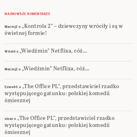
NAJNOWSZE KOMENTARZE
„Kontrola 2” – dziewczyny wróciły i są w
Maciej2
o
świetnej formie!
„Wiedźmin” Netflixa, cóż…
Witold
o
„Wiedźmin” Netflixa, cóż…
Maciej2
o
„The Office PL”, przedstawiciel rzadko
Eewa46
o
występującego gatunku: polskiej komedii
śmiesznej
„The Office PL”, przedstawiciel rzadko
sloxn
o
występującego gatunku: polskiej komedii
śmiesznej