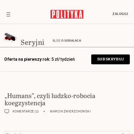
ZALOGUJ
Seryjni
BLOG
O SERIALACH
Oferta na pierwszy rok:
5 zł/tydzień
SUBSKRYBUJ
„Humans”, czyli ludzko-robocia
koegzystencja
KOMENTARZE (1)
MARCIN ZWIERZCHOWSKI
Szukaj: