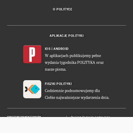
O POLITYCE
APLIKACJE POLITYKI
i
IOS
ANDROID
W aplikacjach publikujemy pełne
wydania tygodnika POLITYKA oraz
nasze pisma.
FISZKI POLITYKI
Codziennie podsumowujemy dla
Ciebie najważniejsze wydarzenia dnia.
DWUTYGODNIK FORUM
Projekt:
Cogision
,
Ładne Halo
POLITYKA INSIGHT
Wykonanie: Vavatech
LEŚNICZÓWKA NIBORK
Prawa autorskie © POLITYKA Sp. z