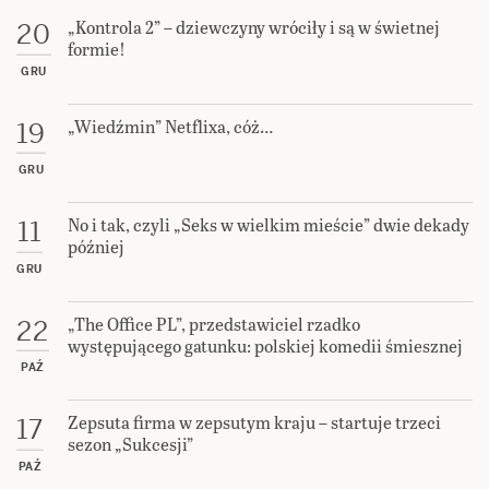
„Kontrola 2” – dziewczyny wróciły i są w świetnej
20
formie!
GRU
„Wiedźmin” Netflixa, cóż…
19
GRU
No i tak, czyli „Seks w wielkim mieście” dwie dekady
11
później
GRU
„The Office PL”, przedstawiciel rzadko
22
występującego gatunku: polskiej komedii śmiesznej
PAŹ
Zepsuta firma w zepsutym kraju – startuje trzeci
17
sezon „Sukcesji”
PAŹ