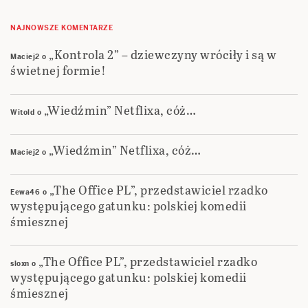
NAJNOWSZE KOMENTARZE
„Kontrola 2” – dziewczyny wróciły i są w
Maciej2
o
świetnej formie!
„Wiedźmin” Netflixa, cóż…
Witold
o
„Wiedźmin” Netflixa, cóż…
Maciej2
o
„The Office PL”, przedstawiciel rzadko
Eewa46
o
występującego gatunku: polskiej komedii
śmiesznej
„The Office PL”, przedstawiciel rzadko
sloxn
o
występującego gatunku: polskiej komedii
śmiesznej