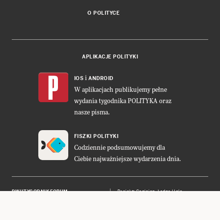
O POLITYCE
APLIKACJE POLITYKI
i
IOS
ANDROID
W aplikacjach publikujemy pełne
wydania tygodnika POLITYKA oraz
nasze pisma.
FISZKI POLITYKI
Codziennie podsumowujemy dla
Ciebie najważniejsze wydarzenia dnia.
DWUTYGODNIK FORUM
Projekt:
Cogision
,
Ładne Halo
POLITYKA INSIGHT
Wykonanie: Vavatech
LEŚNICZÓWKA NIBORK
Prawa autorskie © POLITYKA Sp. z