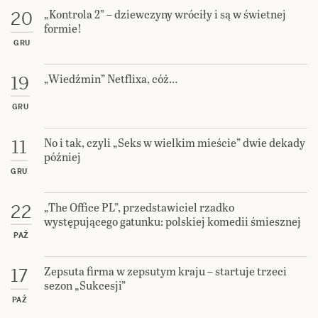
„Kontrola 2” – dziewczyny wróciły i są w świetnej
20
formie!
GRU
„Wiedźmin” Netflixa, cóż…
19
GRU
No i tak, czyli „Seks w wielkim mieście” dwie dekady
11
później
GRU
„The Office PL”, przedstawiciel rzadko
22
występującego gatunku: polskiej komedii śmiesznej
PAŹ
Zepsuta firma w zepsutym kraju – startuje trzeci
17
sezon „Sukcesji”
PAŹ