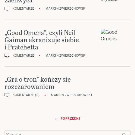
KOMENTARZE
MARCIN ZWIERZCHOWSKI
„Good Omens”, czyli Neil
Gaiman ekranizuje siebie
i Pratchetta
KOMENTARZE
MARCIN ZWIERZCHOWSKI
„Gra o tron” kończy się
rozczarowaniem
KOMENTARZE (6)
MARCIN ZWIERZCHOWSKI
Nawigacja
← POPRZEDNI
wpisów
Szukaj: