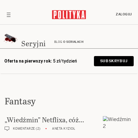
ZALOGUJ
Seryjni
BLOG
O SERIALACH
Oferta na pierwszy rok:
5 zł/tydzień
SUBSKRYBUJ
Fantasy
„Wiedźmin” Netflixa, cóż…
KOMENTARZE (2)
ANETA KYZIOŁ