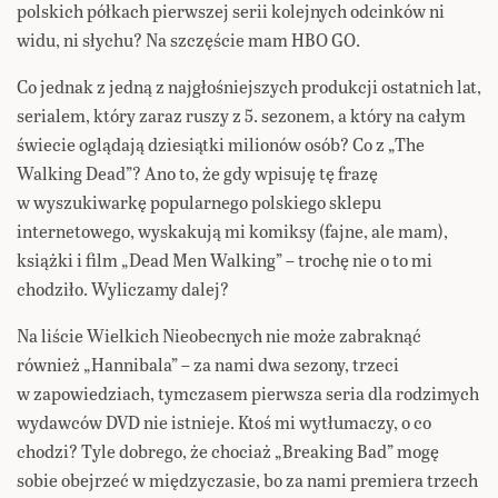
polskich półkach pierwszej serii kolejnych odcinków ni
widu, ni słychu? Na szczęście mam HBO GO.
Co jednak z jedną z najgłośniejszych produkcji ostatnich lat,
serialem, który zaraz ruszy z 5. sezonem, a który na całym
świecie oglądają dziesiątki milionów osób? Co z „The
Walking Dead”? Ano to, że gdy wpisuję tę frazę
w wyszukiwarkę popularnego polskiego sklepu
internetowego, wyskakują mi komiksy (fajne, ale mam),
książki i film „Dead Men Walking” – trochę nie o to mi
chodziło. Wyliczamy dalej?
Na liście Wielkich Nieobecnych nie może zabraknąć
również „Hannibala” – za nami dwa sezony, trzeci
w zapowiedziach, tymczasem pierwsza seria dla rodzimych
wydawców DVD nie istnieje. Ktoś mi wytłumaczy, o co
chodzi? Tyle dobrego, że chociaż „Breaking Bad” mogę
sobie obejrzeć w międzyczasie, bo za nami premiera trzech