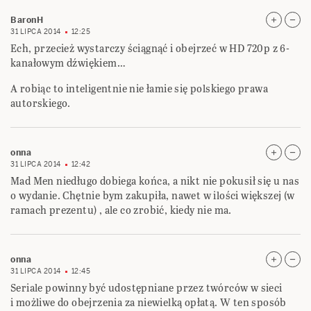
BaronH
31 LIPCA 2014
12:25
Ech, przecież wystarczy ściągnąć i obejrzeć w HD 720p z 6-
kanałowym dźwiękiem…
A robiąc to inteligentnie nie łamie się polskiego prawa
autorskiego.
onna
31 LIPCA 2014
12:42
Mad Men niedługo dobiega końca, a nikt nie pokusił się u nas
o wydanie. Chętnie bym zakupiła, nawet w ilości większej (w
ramach prezentu) , ale co zrobić, kiedy nie ma.
onna
31 LIPCA 2014
12:45
Seriale powinny być udostępniane przez twórców w sieci
i możliwe do obejrzenia za niewielką opłatą. W ten sposób