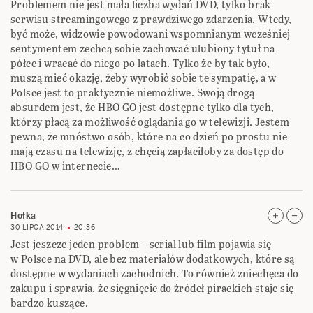
Problemem nie jest mała liczba wydań DVD, tylko brak
serwisu streamingowego z prawdziwego zdarzenia. Wtedy,
być może, widzowie powodowani wspomnianym wcześniej
sentymentem zechcą sobie zachować ulubiony tytuł na
półce i wracać do niego po latach. Tylko że by tak było,
muszą mieć okazję, żeby wyrobić sobie te sympatię, a w
Polsce jest to praktycznie niemożliwe. Swoją drogą
absurdem jest, że HBO GO jest dostępne tylko dla tych,
którzy płacą za możliwość oglądania go w telewizji. Jestem
pewna, że mnóstwo osób, które na co dzień po prostu nie
mają czasu na telewizję, z chęcią zapłaciłoby za dostęp do
HBO GO w internecie…
Hołka
30 LIPCA 2014
20:36
Jest jeszcze jeden problem – serial lub film pojawia się
w Polsce na DVD, ale bez materiałów dodatkowych, które są
dostępne w wydaniach zachodnich. To również zniechęca do
zakupu i sprawia, że sięgnięcie do źródeł pirackich staje się
bardzo kuszące.