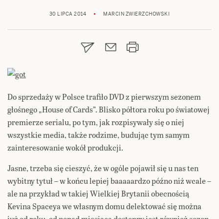
30 LIPCA 2014
MARCIN ZWIERZCHOWSKI
Do sprzedaży w Polsce trafiło DVD z pierwszym sezonem
głośnego „House of Cards”. Blisko półtora roku po światowej
premierze serialu, po tym, jak rozpisywały się o niej
wszystkie media, także rodzime, budując tym samym
zainteresowanie wokół produkcji.
Jasne, trzeba się cieszyć, że w ogóle pojawił się u nas ten
wybitny tytuł – w końcu lepiej baaaaardzo późno niż wcale –
ale na przykład w takiej Wielkiej Brytanii obecnością
Kevina Spaceya we własnym domu delektować się można
już od roku, od ponad miesiąca dostępny jest również sezon