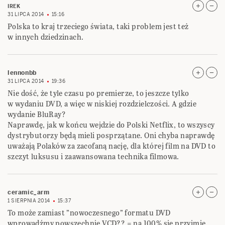
IREK
31 LIPCA 2014
15:16
Polska to kraj trzeciego świata, taki problem jest też
w innych dziedzinach.
lennonbb
31 LIPCA 2014
19:36
Nie dość, że tyle czasu po premierze, to jeszcze tylko
w wydaniu DVD, a więc w niskiej rozdzielczości. A gdzie
wydanie BluRay?
Naprawdę, jak w końcu wejdzie do Polski Netflix, to wszyscy
dystrybutorzy będą mieli posprzątane. Oni chyba naprawdę
uważają Polaków za zacofaną nację, dla której film na DVD to
szczyt luksusu i zaawansowana technika filmowa.
ceramic_arm
1 SIERPNIA 2014
15:37
To może zamiast ”nowoczesnego” formatu DVD
wprowadźmy powszechnie VCD?? = na 100% się przyjmie…