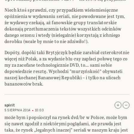
Niech ktoś sprawdzi, czy przypadkiem wielomiesięczne
opóźnienia w wydawaniu seriali, nie powodowane jest tym,
że wydawcy czekają, aż fanowskie grupy translatorskie
dokonają przetłumaczenia tekstów wszystkich odcinków
danego sezonu i wtedy (nielegalnie) korzystają z ichniego
dorobku (wcale by mnie to nie zdziwiło!).
Dopóty, dopóki taki Brytyjczyk będzie zarabiał czterokrotnie
więcej niż Polak, a za wydanie blu-ray zapłaci połowę tego co
my za zacofane technologicznie DVD, to… sami sobie
dopowiedzcie resztę. Wychodzi ”murzyńskość” obywateli
naszej kochanej Bananowej Republiki – i tylko na ulicach
bananowców brak.
spirit
5 SIERPNIA 2014
10:03
może bym i popsioczył na rynek dvd/br w Polsce, może bym
się nawet zgodził z niektórymi poglądami, ale prawda jest
taka, że rynek „legalnych inaczej” seriali w naszym kraju jest