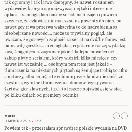
tak ogromny i tak łatwo dostępny, że nawet rozumiem
wydawców, którym się najzwyczajniej taki interes nie
opłaca… sam oglądam naście seriali na bieżąco i powiem
szczerze, że człowiek nie ma czasu na powroty do nich, bo
nawet gdy trwa przerwa wakacyjna to do nadrobienia są
nieobejrzane nowości… może to trywialny pogląd, ale
uważam, że gotowych zapłacić za serial na dvd/br fanów jest
naprawdę garstka… ci co oglądają regularnie raczej wydadzą
kasę ściągnięcie z zagranicy jakiejś kolejne nowości niż
zakup płyty z serialem, który widzieli kilka miesięcy, czy
nawet lat wcześniej… osobnym tematem jest jakość –
tłumaczenia na niektórych płytach są żenujące (robią to albo
amatorzy, albo lenie), a te robione przez fanów nie dość, że
często są wybitne (tłumaczenia idiomów, wyłapywanie
żartów, gier słownych, itp.), to jeszcze pojawiają się w sieci
po kilku dniach od premiery odcinka.
Marta
11 SIERPNIA 2014
16:31
Powiem tak – przestałam sprawdzać polskie wydania na DVD