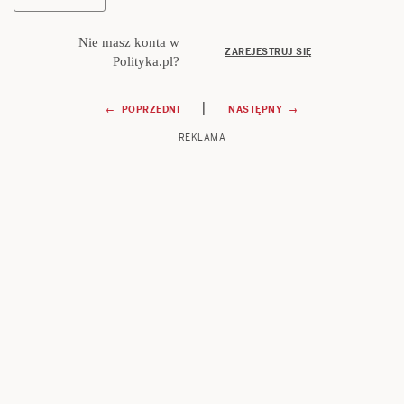
Nie masz konta w
ZAREJESTRUJ SIĘ
Polityka.pl?
Nawigacja
|
← POPRZEDNI
NASTĘPNY →
REKLAMA
wpisu