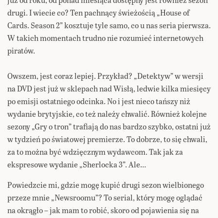
drugi. I wiecie co? Ten pachnący świeżością „House of
Cards. Season 2” kosztuje tyle samo, co u nas seria pierwsza.
W takich momentach trudno nie rozumieć internetowych
piratów.
Owszem, jest coraz lepiej. Przykład? „Detektyw” w wersji
na DVD jest już w sklepach nad Wisłą, ledwie kilka miesięcy
po emisji ostatniego odcinka. No i jest nieco tańszy niż
wydanie brytyjskie, co też należy chwalić. Również kolejne
sezony „Gry o tron” trafiają do nas bardzo szybko, ostatni już
w tydzień po światowej premierze. To dobrze, to się chwali,
za to można być wdzięcznym wydawcom. Tak jak za
ekspresowe wydanie „Sherlocka 3”. Ale…
Powiedzcie mi, gdzie mogę kupić drugi sezon wielbionego
przeze mnie „Newsroomu”? To serial, który mogę oglądać
na okrągło – jak mam to robić, skoro od pojawienia się na