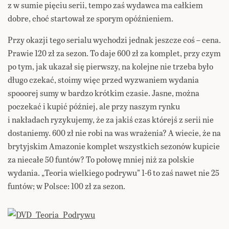
z w sumie pięciu serii, tempo zaś wydawca ma całkiem
dobre, choć startował ze sporym opóźnieniem.
Przy okazji tego serialu wychodzi jednak jeszcze coś – cena.
Prawie 120 zł za sezon. To daje 600 zł za komplet, przy czym
po tym, jak ukazał się pierwszy, na kolejne nie trzeba było
długo czekać, stoimy więc przed wyzwaniem wydania
spooorej sumy w bardzo krótkim czasie. Jasne, można
poczekać i kupić później, ale przy naszym rynku
i nakładach ryzykujemy, że za jakiś czas którejś z serii nie
dostaniemy. 600 zł nie robi na was wrażenia? A wiecie, że na
brytyjskim Amazonie komplet wszystkich sezonów kupicie
za niecałe 50 funtów? To połowę mniej niż za polskie
wydania. „Teoria wielkiego podrywu” 1-6 to zaś nawet nie 25
funtów; w Polsce: 100 zł za sezon.