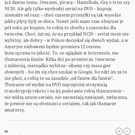
już dawno temu. Owszem, piracę – Hannibala, Grę o tron czy
NCIS. Ale gdy tylko wychodzi serial na DVD – kupuję
niemalże od razu – choć czasem przesyłki są tak wysokie
jakby płyty były ze złota. Nawet jeśli mam czas obejrzeć je
pół roku po kupnie, to robię to choćby z szacunku dla
twórców. Choć, żal mi, że na przykład NCIS – serial może nie
wybitny, ale dobry – w Polsce doczekał się dwóch wydań, a w
Ameryce niebawem będzie premiera 12 sezonu.
Inna sprawa to jakość. To, co oglądam w Internecie, ma
tłumaczenia fanów. Kilka dni po premierze, tworzone
z miłością, nierzadko wybitne- idiomy czy masa gier
słownych – bo im się chce szukać w Google, bo nikt im za to
nie płaci, a robią to na zasadzie „od fanów dla fanów”.
Tłumacze od wydań na DVD najczęściej otrzymują
transkrypcję tekstu i na jej podstawie robią tłumaczenie –
nie widzą zatem serialu, nie zauważają nawiązań, zwłaszcza,
że pewnie nie są obeznani z serialem, tak jak tłumacze
amatorzy.
m