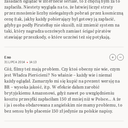
zasadach oglądać w internecie seriale, to z chęcią bym za to
zapłaciła. Niestety wygląda na to, że łatwiej liczyć straty
przez mnożenie liczby nielegalnych pobrań przez kosmiczną
cenę (tak, jakby każdy pobierający był gotowy ją zapłacić,
gdyby go podły PirateBay nie skusił), niż zmienić system na
taki, który nagradza uczciwych zamiast ścigać piratów
stawiając przeszkody, o które uczciwi też się potykają.
Eno
31 LIPCA 2014
14:13
Cóż, filmy też mają problem. Czy ktoś obecny nie wie, czym
jest Władca Pierścieni? No właśnie – każdy wie i niemal
każdy oglądał. Zamarzyło mi się kupić na prezent wersję na
BR – wysoka jakość, itp. W efekcie dałam zarobić
brytyjskiemu Amazonowi, gdyż nawet po uwzględnieniu
kosztu przesyłki zapłaciłam 150 zł mniej niż w Polsce… A że
i ja i osoba obdarowana z angielskim nie mamy problemu, to
bez sensu było płacenie 150 zł jedynie za polskie napisy.