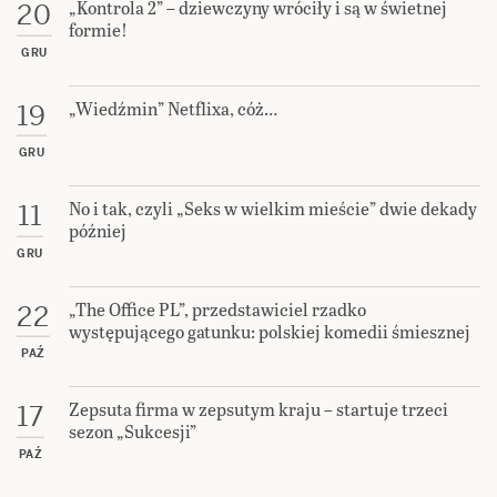
„Kontrola 2” – dziewczyny wróciły i są w świetnej
20
formie!
GRU
„Wiedźmin” Netflixa, cóż…
19
GRU
No i tak, czyli „Seks w wielkim mieście” dwie dekady
11
później
GRU
„The Office PL”, przedstawiciel rzadko
22
występującego gatunku: polskiej komedii śmiesznej
PAŹ
Zepsuta firma w zepsutym kraju – startuje trzeci
17
sezon „Sukcesji”
PAŹ