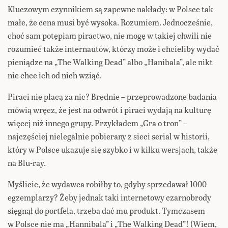
Kluczowym czynnikiem są zapewne nakłady: w Polsce tak
małe, że cena musi być wysoka. Rozumiem. Jednocześnie,
choć sam potępiam piractwo, nie mogę w takiej chwili nie
rozumieć także internautów, którzy może i chcieliby wydać
pieniądze na „The Walking Dead” albo „Hanibala”, ale nikt
nie chce ich od nich wziąć.
Piraci nie płacą za nic? Brednie – przeprowadzone badania
mówią wręcz, że jest na odwrót i piraci wydają na kulturę
więcej niż innego grupy. Przykładem „Gra o tron” –
najczęściej nielegalnie pobierany z sieci serial w historii,
który w Polsce ukazuje się szybko i w kilku wersjach, także
na Blu-ray.
Myślicie, że wydawca robiłby to, gdyby sprzedawał 1000
egzemplarzy? Żeby jednak taki internetowy czarnobrody
sięgnął do portfela, trzeba dać mu produkt. Tymczasem
w Polsce nie ma „Hannibala” i „The Walking Dead”! (Wiem,