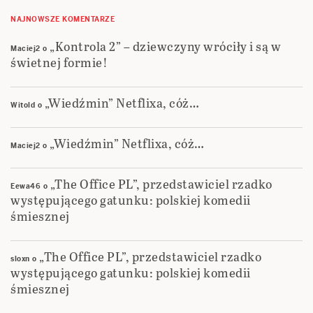
NAJNOWSZE KOMENTARZE
„Kontrola 2” – dziewczyny wróciły i są w
Maciej2
o
świetnej formie!
„Wiedźmin” Netflixa, cóż…
Witold
o
„Wiedźmin” Netflixa, cóż…
Maciej2
o
„The Office PL”, przedstawiciel rzadko
Eewa46
o
występującego gatunku: polskiej komedii
śmiesznej
„The Office PL”, przedstawiciel rzadko
sloxn
o
występującego gatunku: polskiej komedii
śmiesznej