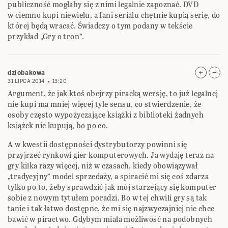
publiczność mogłaby się z nimi legalnie zapoznać. DVD
w ciemno kupi niewielu, a fani serialu chętnie kupią serię, do
której będą wracać. Świadczy o tym podany w tekście
przykład „Gry o tron”.
dziobakowa
31 LIPCA 2014
13:20
Argument, że jak ktoś obejrzy piracką wersję, to już legalnej
nie kupi ma mniej więcej tyle sensu, co stwierdzenie, że
osoby często wypożyczające książki z biblioteki żadnych
książek nie kupują, bo po co.
A w kwestii dostępności dystrybutorzy powinni się
przyjrzeć rynkowi gier komputerowych. Ja wydaję teraz na
gry kilka razy więcej, niż w czasach, kiedy obowiązywał
„tradycyjny” model sprzedaży, a spiracić mi się coś zdarza
tylko po to, żeby sprawdzić jak mój starzejący się komputer
sobie z nowym tytułem poradzi. Bo w tej chwili gry są tak
tanie i tak łatwo dostępne, że mi się najzwyczajniej nie chce
bawić w piractwo. Gdybym miała możliwość na podobnych