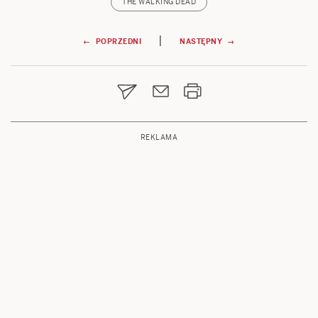
THE WALKING DEAD
Nawigacja
|
← POPRZEDNI
NASTĘPNY →
wpisu
REKLAMA